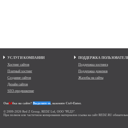
УСЛУГИ КОМПАНИИ
ПОДДЕРЖКА ПОЛЬЗОВАТЕЛ
Хостинг сайтов
Поддержка хостинга
Платный хостинг
Поддержка доменов
Создание сайтов
Жалобы на сайты
Дизайн сайтов
SEO-продвижение
ы
Ош
бка на сайте?
Выделите ее
, нажмите Ctrl+Enter.
© 2009-2026 Red Z Group, REDZ Ltd, ООО "РЕДЗ".
При полном или частичном копировании материалов ссылка на сайт REDZ.RU обязательн