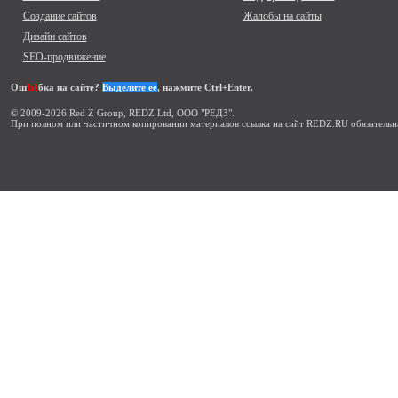
Создание сайтов
Жалобы на сайты
Дизайн сайтов
SEO-продвижение
ы
Ош
бка на сайте?
Выделите ее
, нажмите Ctrl+Enter.
© 2009-2026 Red Z Group, REDZ Ltd, ООО "РЕДЗ".
При полном или частичном копировании материалов ссылка на сайт REDZ.RU обязательн