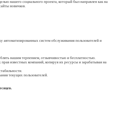
целью нашего социального проекта, который был направлен как на
сайты новичков.
тку автоматизированных систем обслуживания пользователей и
еблять нашим терпением, отзывчивостью и бесплатностью.
прав известных компаний, копируя их ресурсы и зарабатывая на
стабильности.
вания текущих пользователей.
есяцев.