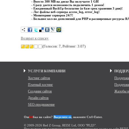
- Вместо 300 MB на диске Вы получаете 1 GB!
- Сразу дается возможность подключить 1 домен!
- Ежедневный BackUp бесплатно (в базе срок хранения 3 дня)!
- Лог файлы веб-сервера access_log, error_log!
- Мониторинг серверов 24/7!
- Большое кол-во дополнений для PHP и расширенные ресурсы R
Возврат к списку
(Голосов: 7, Рейтинг: 3.07)
УСЛУГИ КОМПАНИИ
ПОДДЕР
Хостинг сайтов
Поддержк
Платный хостинг
Поддержк
Создание сайтов
Жалобы н
Дизайн сайтов
SEO-продвижение
ы
Ош
бка на сайте?
Выделите ее
, нажмите Ctrl+Enter.
© 2009-2026 Red Z Group, REDZ Ltd, ООО "РЕДЗ".
При полном или частичном копировании материалов ссылка на сайт REDZ.