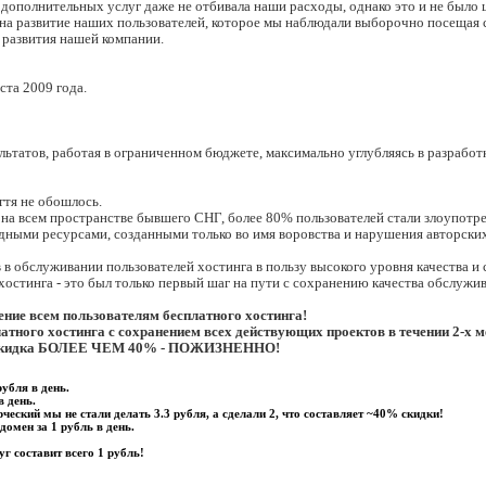
 дополнительных услуг даже не отбивала наши расходы, однако это и не было 
и на развитие наших пользователей, которое мы наблюдали выборочно посещая 
 развития нашей компании.
ста 2009 года.
ультатов, работая в ограниченном бюджете, максимально углубляясь в разрабо
гтя не обошлось.
 на всем пространстве бывшего СНГ, более 80% пользователей стали злоупотр
ными ресурсами, созданными только во имя воровства и нарушения авторских 
 в обслуживании пользователей хостинга в пользу высокого уровня качества и 
хостинга - это был только первый шаг на пути с сохранению качества обслужи
ение всем пользователям бесплатного хостинга!
тного хостинга с сохранением всех действующих проектов в течении 2-х м
дет скидка БОЛЕЕ ЧЕМ 40% - ПОЖИЗНЕННО!
убля в день.
в день.
ческий мы не стали делать 3.3 рубля, а сделали 2, что составляет ~40% скидки!
домен за 1 рубль в день.
г составит всего 1 рубль!