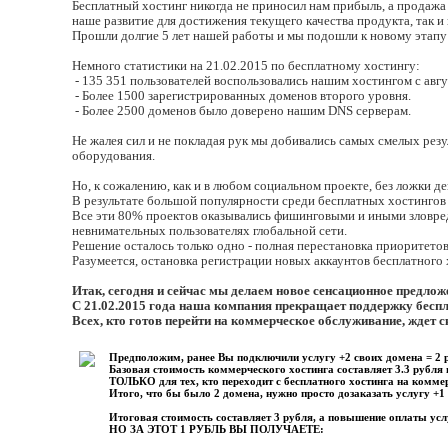
Бесплатный хостинг никогда не приносил нам прибыль, а продажа
наше развитие для достижения текущего качества продукта, так 
Прошли долгие 5 лет нашей работы и мы подошли к новому этапу
Немного статистики на 21.02.2015 по бесплатному хостингу:
- 135 351 пользователей воспользовались нашим хостингом с авгу
- Более 1500 зарегистрированных доменов второго уровня.
- Более 2500 доменов было доверено нашим DNS серверам.
Не жалея сил и не покладая рук мы добивались самых смелых рез
оборудования.
Но, к сожалению, как и в любом социальном проекте, без ложки де
В результате большой популярности среди бесплатных хостингов
Все эти 80% проектов оказывались фишинговыми и иными зловред
невнимательных пользователях глобальной сети.
Решение осталось только одно - полная перестановка приоритетов
Разумеется, остановка регистрации новых аккаунтов бесплатного 
Итак, сегодня и сейчас мы делаем новое сенсационное предлож
С 21.02.2015 года наша компания прекращает поддержку беспла
Всех, кто готов перейти на коммерческое обслуживание, ж
Предположим, ранее Вы подключили услугу +2 своих домена = 2 р
Базовая стоимость коммерческого хостинга составляет 3.3 рубля 
ТОЛЬКО для тех, кто переходит с бесплатного хостинга на коммер
Итого, что бы было 2 домена, нужно просто дозаказать услугу +1 
Итоговая стоимость составляет 3 рубля, а повышение оплаты услу
НО ЗА ЭТОТ 1 РУБЛЬ ВЫ ПОЛУЧАЕТЕ: