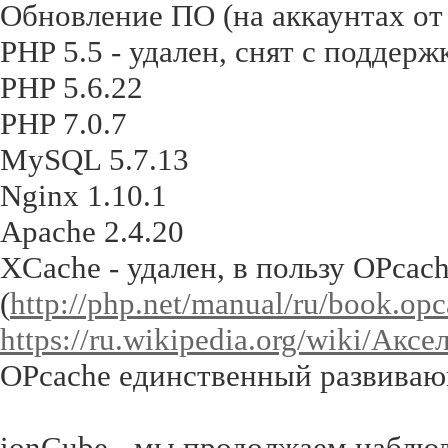
Обновление ПО (на аккаунтах от 
PHP 5.5 - удален, снят с поддерж
PHP 5.6.22
PHP 7.0.7
MySQL 5.7.13
Nginx 1.10.1
Apache 2.4.20
XCache - удален, в пользу OPcac
(
http://php.net/manual/ru/book.op
https://ru.wikipedia.org/wiki/Ак
OPcache единственный развиваю
ionCube - мы продолжаем наблюд