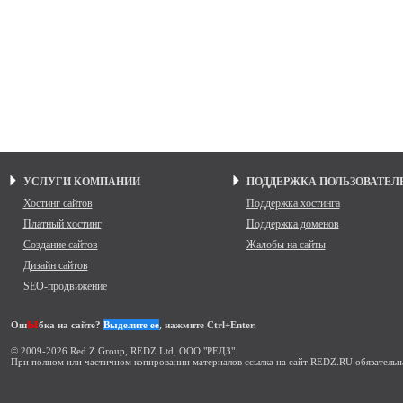
УСЛУГИ КОМПАНИИ
ПОДДЕРЖКА ПОЛЬЗОВАТЕЛ
Хостинг сайтов
Поддержка хостинга
Платный хостинг
Поддержка доменов
Создание сайтов
Жалобы на сайты
Дизайн сайтов
SEO-продвижение
ы
Ош
бка на сайте?
Выделите ее
, нажмите Ctrl+Enter.
© 2009-2026 Red Z Group, REDZ Ltd, ООО "РЕДЗ".
При полном или частичном копировании материалов ссылка на сайт REDZ.RU обязательн